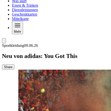
Was läuft
Essen & Trinken
Dienstleistungen
Geschenkkarten
Mittelkarte
Mehr
Sportkleidung
09.06.26
Neu von adidas: You Got This
Share