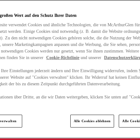
 großen Wert auf den Schutz Ihrer Daten
site verwendet Cookies und ähnliche Technologien, die von McArthurGlen für
etzt werden. Einige Cookies sind notwendig (z. B. damit die Website ordnun
rt). Zu den nicht notwendigen Cookies gehören solche, die die Nutzung der Web
n, unsere Marketingkampagnen anpassen und die Werbung, die Sie sehen, person
t notwendigen Cookies werden nur gesetzt, wenn Sie ihnen zustimmen. Weitere
nen finden Sie in unserer
Cookie-Richtlinie
und unserer
Datenschutzerklär
Ihre Einstellungen jederzeit ändern und Ihre Einwilligung widerrufen, indem S
serer Website auf "Cookies verwalten“ klicken. Ihr Widerruf hat keinen Einflus
keit der bis zu diesem Zeitpunkt durchgeführten Datenverarbeitung.
tionen über Dritte, an die wir Daten weitergeben, klicken Sie unten auf "Cook
.
 verwalten
Alle Cookies ablehnen
Alle Cook