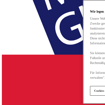
Wir legen
Unsere Web
Zwecke ges
funktionie
analysiere
Diese nich
Informatio
Sie können 
Fußzeile un
Rechtmäßig
Für Informa
verwalten“
Cookies