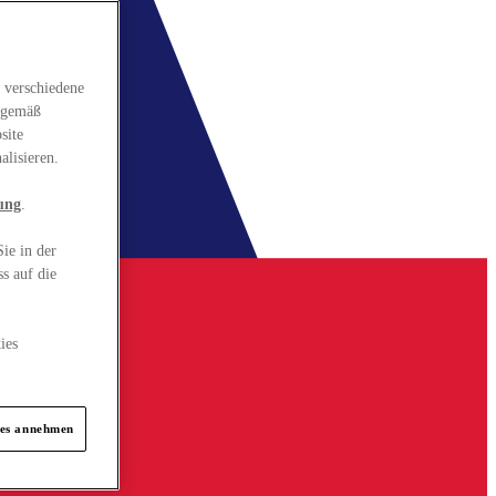
 verschiedene
gsgemäß
site
alisieren.
ung
.
ie in der
s auf die
ies
ies annehmen