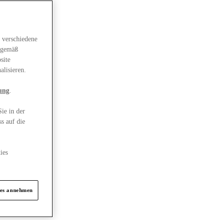
 verschiedene
gsgemäß
site
alisieren.
ung
.
ie in der
s auf die
ies
ies annehmen