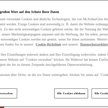
 großen Wert auf den Schutz Ihrer Daten
site verwendet Cookies und ähnliche Technologien, die von McArthurGlen für
etzt werden. Einige Cookies sind notwendig (z. B. damit die Website ordnun
rt). Zu den nicht notwendigen Cookies gehören solche, die die Nutzung der Web
n, unsere Marketingkampagnen anpassen und die Werbung, die Sie sehen, person
t notwendigen Cookies werden nur gesetzt, wenn Sie ihnen zustimmen. Weitere
nen finden Sie in unserer
Cookie-Richtlinie
und unserer
Datenschutzerklär
Ihre Einstellungen jederzeit ändern und Ihre Einwilligung widerrufen, indem S
serer Website auf "Cookies verwalten“ klicken. Ihr Widerruf hat keinen Einflus
keit der bis zu diesem Zeitpunkt durchgeführten Datenverarbeitung.
tionen über Dritte, an die wir Daten weitergeben, klicken Sie unten auf "Cook
.
 verwalten
Alle Cookies ablehnen
Alle Cook