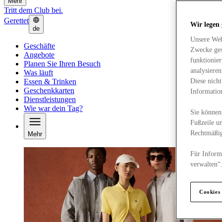
Mehr
Tritt dem Club bei.
Gerettet
Wir legen
de
Unsere Web
Geschäfte
Zwecke ges
Angebote
funktionie
Planen Sie Ihren Besuch
analysiere
Was läuft
Essen & Trinken
Diese nich
Geschenkkarten
Informatio
Dienstleistungen
Wie war dein Tag?
Sie können 
Fußzeile un
Rechtmäßig
Mehr
Für Informa
verwalten“
Cookies