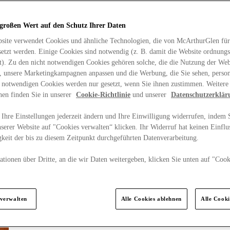
 großen Wert auf den Schutz Ihrer Daten
site verwendet Cookies und ähnliche Technologien, die von McArthurGlen für
etzt werden. Einige Cookies sind notwendig (z. B. damit die Website ordnun
rt). Zu den nicht notwendigen Cookies gehören solche, die die Nutzung der Web
n, unsere Marketingkampagnen anpassen und die Werbung, die Sie sehen, person
t notwendigen Cookies werden nur gesetzt, wenn Sie ihnen zustimmen. Weitere
nen finden Sie in unserer
Cookie-Richtlinie
und unserer
Datenschutzerklär
Ihre Einstellungen jederzeit ändern und Ihre Einwilligung widerrufen, indem S
serer Website auf "Cookies verwalten“ klicken. Ihr Widerruf hat keinen Einflus
keit der bis zu diesem Zeitpunkt durchgeführten Datenverarbeitung.
tionen über Dritte, an die wir Daten weitergeben, klicken Sie unten auf "Cook
.
 verwalten
Alle Cookies ablehnen
Alle Cook