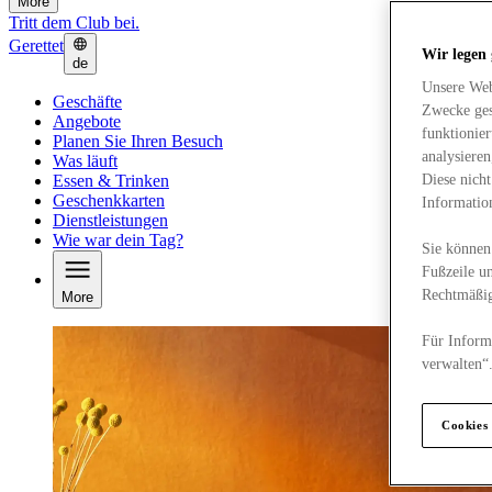
More
Tritt dem Club bei.
Gerettet
Wir legen
de
Unsere Web
Geschäfte
Zwecke ges
Angebote
funktionie
Planen Sie Ihren Besuch
analysiere
Was läuft
Essen & Trinken
Diese nich
Geschenkkarten
Informatio
Dienstleistungen
Wie war dein Tag?
Sie können 
Fußzeile un
Rechtmäßig
More
Für Informa
verwalten“
Cookies