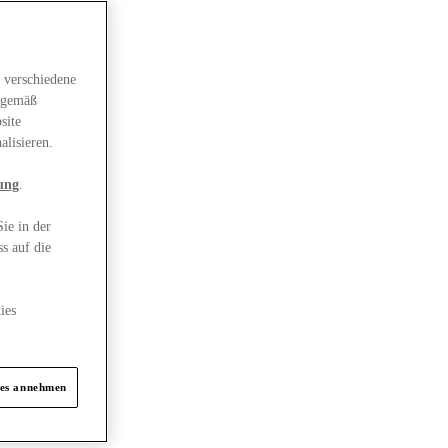
 verschiedene
gsgemäß
site
alisieren.
ung
.
ie in der
s auf die
ies
ies annehmen