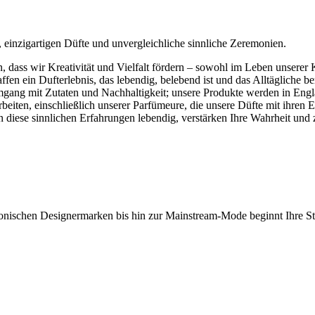
, einzigartigen Düfte und unvergleichliche sinnliche Zeremonien.
, dass wir Kreativität und Vielfalt fördern – sowohl im Leben unserer
haffen ein Dufterlebnis, das lebendig, belebend ist und das Alltäglich
ng mit Zutaten und Nachhaltigkeit; unsere Produkte werden in Englan
eiten, einschließlich unserer Parfümeure, die unsere Düfte mit ihren
iese sinnlichen Erfahrungen lebendig, verstärken Ihre Wahrheit und 
onischen Designermarken bis hin zur Mainstream-Mode beginnt Ihre Stil