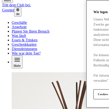
Mehr
Tritt dem Club bei.
Gerettet
Wir legen
de
Unsere Web
Geschäfte
Zwecke ges
Angebote
funktionie
Planen Sie Ihren Besuch
analysiere
Was läuft
Essen & Trinken
Diese nich
Geschenkkarten
Informatio
Dienstleistungen
Wie war dein Tag?
Sie können 
Fußzeile un
Rechtmäßig
Mehr
Für Informa
verwalten“
Cookies