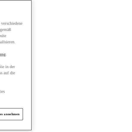
 verschiedene
gsgemäß
site
alisieren.
ung
.
ie in der
s auf die
ies
ies annehmen