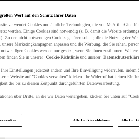
 großen Wert auf den Schutz Ihrer Daten
site verwendet Cookies und ähnliche Technologien, die von McArthurGlen für
etzt werden. Einige Cookies sind notwendig (z. B. damit die Website ordnun
rt). Zu den nicht notwendigen Cookies gehören solche, die die Nutzung der Web
n, unsere Marketingkampagnen anpassen und die Werbung, die Sie sehen, person
t notwendigen Cookies werden nur gesetzt, wenn Sie ihnen zustimmen. Weitere
nen finden Sie in unserer
Cookie-Richtlinie
und unserer
Datenschutzerklär
Ihre Einstellungen jederzeit ändern und Ihre Einwilligung widerrufen, indem S
serer Website auf "Cookies verwalten“ klicken. Ihr Widerruf hat keinen Einflus
keit der bis zu diesem Zeitpunkt durchgeführten Datenverarbeitung.
tionen über Dritte, an die wir Daten weitergeben, klicken Sie unten auf "Cook
.
 verwalten
Alle Cookies ablehnen
Alle Cook