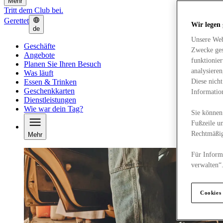
Mehr
Tritt dem Club bei.
Gerettet
Wir legen
de
Unsere Web
Geschäfte
Zwecke ges
Angebote
funktionie
Planen Sie Ihren Besuch
analysiere
Was läuft
Essen & Trinken
Diese nich
Geschenkkarten
Informatio
Dienstleistungen
Wie war dein Tag?
Sie können 
Fußzeile un
Rechtmäßig
Mehr
Für Informa
verwalten“
Cookies