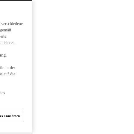
 verschiedene
gsgemäß
site
alisieren.
ung
.
ie in der
s auf die
ies
ies annehmen