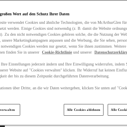
 großen Wert auf den Schutz Ihrer Daten
site verwendet Cookies und ähnliche Technologien, die von McArthurGlen für
etzt werden. Einige Cookies sind notwendig (z. B. damit die Website ordnun
rt). Zu den nicht notwendigen Cookies gehören solche, die die Nutzung der Web
n, unsere Marketingkampagnen anpassen und die Werbung, die Sie sehen, person
t notwendigen Cookies werden nur gesetzt, wenn Sie ihnen zustimmen. Weitere
nen finden Sie in unserer
Cookie-Richtlinie
und unserer
Datenschutzerklär
Ihre Einstellungen jederzeit ändern und Ihre Einwilligung widerrufen, indem S
serer Website auf "Cookies verwalten“ klicken. Ihr Widerruf hat keinen Einflus
keit der bis zu diesem Zeitpunkt durchgeführten Datenverarbeitung.
tionen über Dritte, an die wir Daten weitergeben, klicken Sie unten auf "Cook
.
 verwalten
Alle Cookies ablehnen
Alle Cook