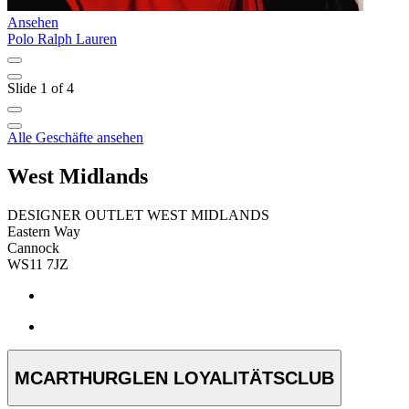
Ansehen
A
Polo Ralph Lauren
M
Slide 1 of 4
Alle Geschäfte ansehen
West Midlands
DESIGNER OUTLET WEST MIDLANDS
Eastern Way
Cannock
WS11 7JZ
MCARTHURGLEN LOYALITÄTSCLUB