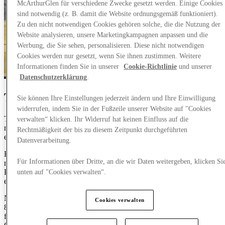
McArthurGlen für verschiedene Zwecke gesetzt werden. Einige Cookies
sind notwendig (z. B. damit die Website ordnungsgemäß funktioniert).
Zu den nicht notwendigen Cookies gehören solche, die die Nutzung der
Website analysieren, unsere Marketingkampagnen anpassen und die
Werbung, die Sie sehen, personalisieren. Diese nicht notwendigen
Cookies werden nur gesetzt, wenn Sie ihnen zustimmen. Weitere
Informationen finden Sie in unserer
Cookie-Richtlinie
und unserer
Datenschutzerklärung
.
The Label Yard: Bald eröffnend
Sie können Ihre Einstellungen jederzeit ändern und Ihre Einwilligung
widerrufen, indem Sie in der Fußzeile unserer Website auf "Cookies
The Label Yard ist Ihr Anlaufpunkt für hochwertige Streetwear und
verwalten“ klicken. Ihr Widerruf hat keinen Einfluss auf die
moderne Mode und vereint fünf sorgfältig kuratierte Marken unter
Rechtmäßigkeit der bis zu diesem Zeitpunkt durchgeführten
einem Dach.
Datenverarbeitung.
Entdecken Sie herausragende Stücke von einigen der heute
Für Informationen über Dritte, an die wir Daten weitergeben, klicken Si
meistdiskutierten Labels:
Pas De Monaco, Irasuto, Sedley und Human Race – jeder bietet
unten auf "Cookies verwalten“.
eine eigene Interpretation des zeitgenössischen Straßenstils.
Neben diesen zeitgenössischen Marken bietet The Label Yard auch
Cookies verwalten
883 Police, das ikonische italienische Label aus dem Jahr 1955, das
für sein Erbe, seine Handwerkskunst und seine urbane Streetwear-