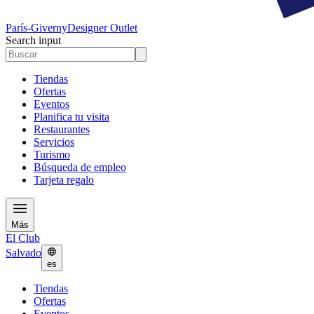
París-Giverny
Designer Outlet
Search input
Tiendas
Ofertas
Eventos
Planifica tu visita
Restaurantes
Servicios
Turismo
Búsqueda de empleo
Tarjeta regalo
Más
El Club
Salvado
es
Tiendas
Ofertas
Eventos