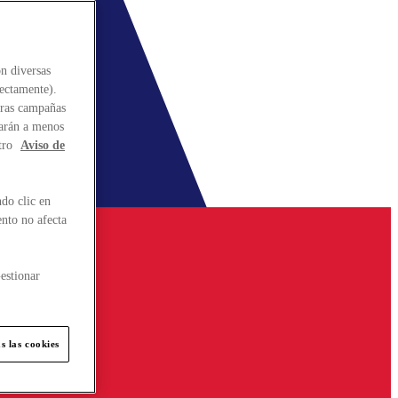
n diversas
rectamente).
stras campañas
larán a menos
tro
Aviso de
do clic en
ento no afecta
estionar
s las cookies