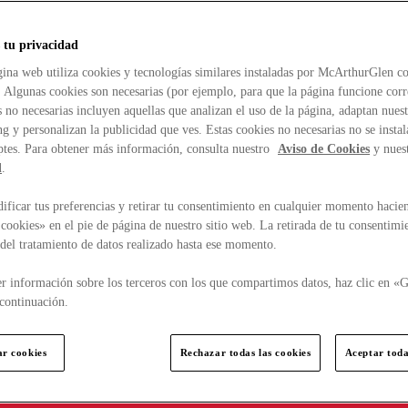
 tu privacidad
ina web utiliza cookies y tecnologías similares instaladas por McArthurGlen co
. Algunas cookies son necesarias (por ejemplo, para que la página funcione cor
 no necesarias incluyen aquellas que analizan el uso de la página, adaptan nue
g y personalizan la publicidad que ves. Estas cookies no necesarias no se insta
ptes. Para obtener más información, consulta nuestro
Aviso de Cookies
y nues
d
.
ficar tus preferencias y retirar tu consentimiento en cualquier momento hacien
cookies» en el pie de página de nuestro sitio web. La retirada de tu consentimi
d del tratamiento de datos realizado hasta ese momento.
r información sobre los terceros con los que compartimos datos, haz clic en «G
continuación.
ar cookies
Rechazar todas las cookies
Aceptar toda