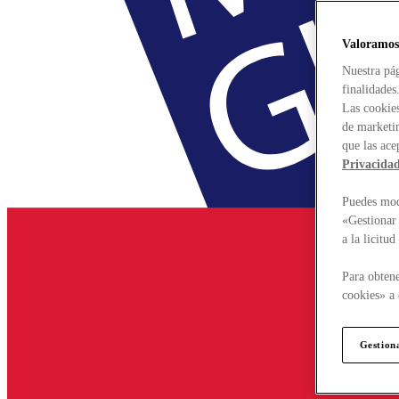
Valoramos
Nuestra pág
finalidades
Las cookies
de marketin
que las ace
Privacida
Puedes modi
«Gestionar 
a la licitu
Para obtene
cookies» a 
Gestion