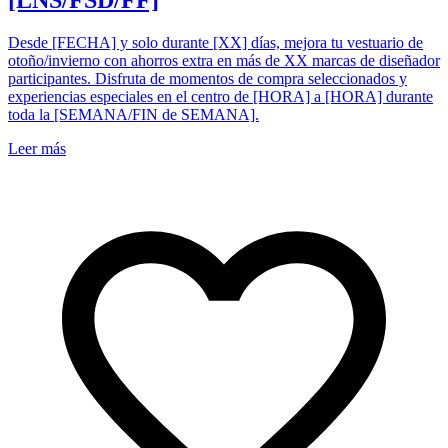
[LNS/FSD/FF]
Desde [FECHA] y solo durante [XX] días, mejora tu vestuario de
otoño/invierno con ahorros extra en más de XX marcas de diseñador
participantes. Disfruta de momentos de compra seleccionados y
experiencias especiales en el centro de [HORA] a [HORA] durante
toda la [SEMANA/FIN de SEMANA].
Leer más