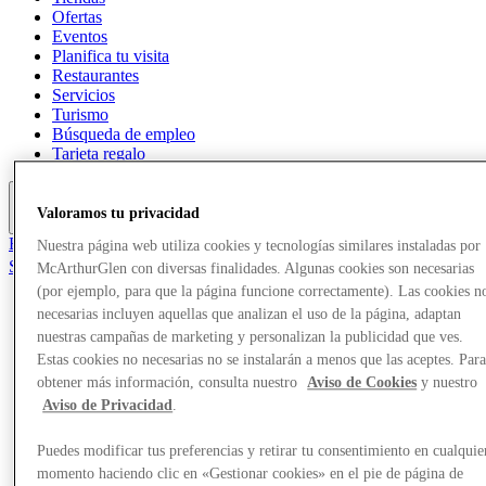
Ofertas
Eventos
Planifica tu visita
Restaurantes
Servicios
Turismo
Búsqueda de empleo
Tarjeta regalo
Valoramos tu privacidad
Más
El Club
Nuestra página web utiliza cookies y tecnologías similares instaladas por
Salvado
McArthurGlen con diversas finalidades. Algunas cookies son necesarias
es
(por ejemplo, para que la página funcione correctamente). Las cookies n
necesarias incluyen aquellas que analizan el uso de la página, adaptan
Tiendas
nuestras campañas de marketing y personalizan la publicidad que ves.
Ofertas
Eventos
Estas cookies no necesarias no se instalarán a menos que las aceptes. Par
Planifica tu visita
obtener más información, consulta nuestro
Aviso de Cookies
y nuestro
Restaurantes
Aviso de Privacidad
.
Servicios
Turismo
Puedes modificar tus preferencias y retirar tu consentimiento en cualquie
Búsqueda de empleo
momento haciendo clic en «Gestionar cookies» en el pie de página de
Tarjeta regalo