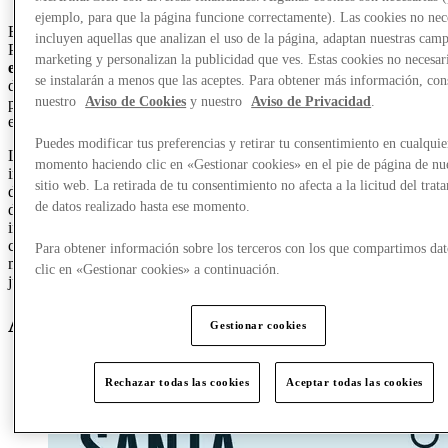
ejemplo, para que la página funcione correctamente). Las cookies no nec
Esta temporada festiva, las compras navideñas en McArthurGlen
incluyen aquellas que analizan el uso de la página, adaptan nuestras cam
Paris-Giverny son mucho más que una simple compra: es
una
marketing y personalizan la publicidad que ves. Estas cookies no necesar
experiencia mágica para toda la familia
. Pasea por el bellamente
se instalarán a menos que las aceptes. Para obtener más información, con
decorado centro, disfruta de encantadoras actuaciones en directo y
nuestro
Aviso de Cookies
y nuestro
Aviso de Privacidad
.
participa en una variedad de actividades pensadas para todas las
edades.
Puedes modificar tus preferencias y retirar tu consentimiento en cualquie
Los niños pueden conocer a Papá Noel, maravillarse con
momento haciendo clic en «Gestionar cookies» en el pie de página de nu
impresionantes espectáculos de ballet y danza y participar en
sitio web. La retirada de tu consentimiento no afecta a la licitud del trat
divertidos talleres, mientras que familias y adultos pueden disfrutar
de datos realizado hasta ese momento.
del ambiente festivo con músicos ambulantes, actuaciones góspel
inspiradoras y delicias de temporada.
Cada fin de semana
, el centro
cobra vida con música alegre, luces titilantes y momentos de pura
Para obtener información sobre los terceros con los que compartimos dat
magia navideña, convirtiéndolo en el destino perfecto para celebrar
clic en «Gestionar cookies» a continuación.
juntos la temporada.
Agenda de diciembre
Gestionar cookies
Rechazar todas las cookies
Aceptar todas las cookies