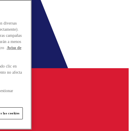
n diversas
rectamente).
stras campañas
larán a menos
tro
Aviso de
do clic en
ento no afecta
estionar
s las cookies