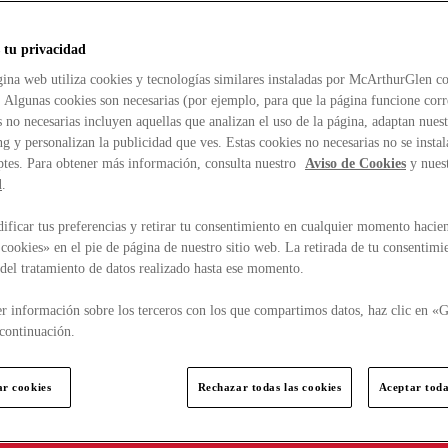
 tu privacidad
ina web utiliza cookies y tecnologías similares instaladas por McArthurGlen co
. Algunas cookies son necesarias (por ejemplo, para que la página funcione cor
 no necesarias incluyen aquellas que analizan el uso de la página, adaptan nue
g y personalizan la publicidad que ves. Estas cookies no necesarias no se insta
ptes. Para obtener más información, consulta nuestro
Aviso de Cookies
y nues
d
.
ficar tus preferencias y retirar tu consentimiento en cualquier momento hacien
cookies» en el pie de página de nuestro sitio web. La retirada de tu consentimi
d del tratamiento de datos realizado hasta ese momento.
r información sobre los terceros con los que compartimos datos, haz clic en «G
continuación.
ar cookies
Rechazar todas las cookies
Aceptar toda