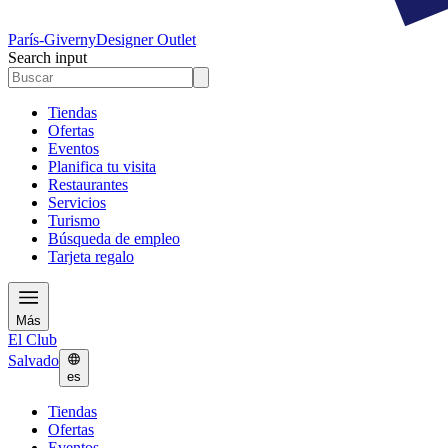
París-Giverny
Designer Outlet
Search input
Tiendas
Ofertas
Eventos
Planifica tu visita
Restaurantes
Servicios
Turismo
Búsqueda de empleo
Tarjeta regalo
Más
El Club
Salvado
es
Tiendas
Ofertas
Eventos