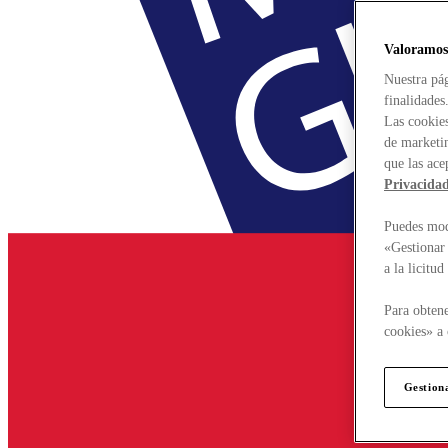
Valoramos
Nuestra pág
finalidades
Las cookies
de marketin
que las ace
Privacida
Puedes modi
«Gestionar 
a la licitu
Para obtene
cookies» a 
Gestion