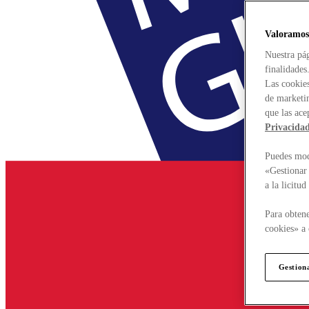
Valoramos
Nuestra pág
finalidades
Las cookies
de marketin
que las ace
Privacida
Puedes modi
«Gestionar 
a la licitu
Para obtene
cookies» a 
Gestion