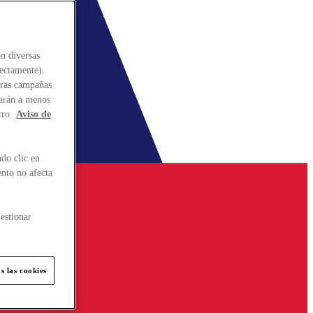
n diversas
rectamente).
stras campañas
larán a menos
tro
Aviso de
do clic en
ento no afecta
estionar
s las cookies