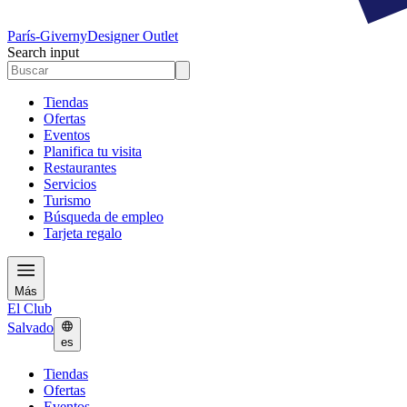
París-Giverny
Designer Outlet
Search input
Tiendas
Ofertas
Eventos
Planifica tu visita
Restaurantes
Servicios
Turismo
Búsqueda de empleo
Tarjeta regalo
Más
El Club
Salvado
es
Tiendas
Ofertas
Eventos