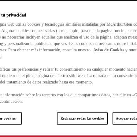
 tu privacidad
ina web utiliza cookies y tecnologías similares instaladas por McArthurGlen co
. Algunas cookies son necesarias (por ejemplo, para que la página funcione cor
 no necesarias incluyen aquellas que analizan el uso de la página, adaptan nue
g y personalizan la publicidad que ves. Estas cookies no necesarias no se insta
ptes. Para obtener más información, consulta nuestro
Aviso de Cookies
y nues
d
.
ficar tus preferencias y retirar tu consentimiento en cualquier momento hacien
cookies» en el pie de página de nuestro sitio web. La retirada de tu consentimi
d del tratamiento de datos realizado hasta ese momento.
r información sobre los terceros con los que compartimos datos, haz clic en «G
continuación.
ar cookies
Rechazar todas las cookies
Aceptar toda