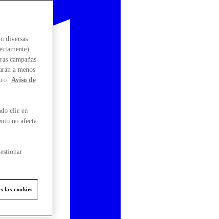
n diversas
rectamente).
stras campañas
larán a menos
tro
Aviso de
do clic en
ento no afecta
estionar
s las cookies