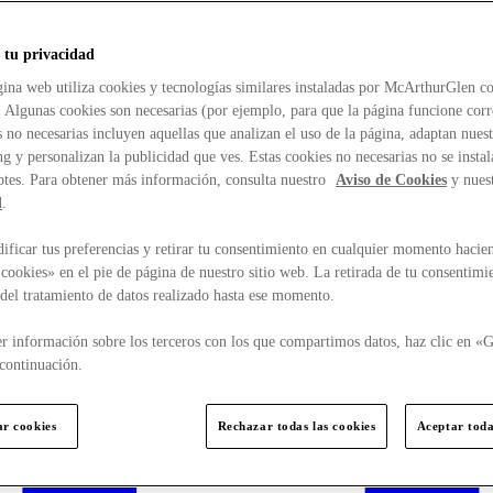
 tu privacidad
ina web utiliza cookies y tecnologías similares instaladas por McArthurGlen co
. Algunas cookies son necesarias (por ejemplo, para que la página funcione cor
 no necesarias incluyen aquellas que analizan el uso de la página, adaptan nue
g y personalizan la publicidad que ves. Estas cookies no necesarias no se insta
ptes. Para obtener más información, consulta nuestro
Aviso de Cookies
y nues
d
.
ficar tus preferencias y retirar tu consentimiento en cualquier momento hacien
cookies» en el pie de página de nuestro sitio web. La retirada de tu consentimi
d del tratamiento de datos realizado hasta ese momento.
r información sobre los terceros con los que compartimos datos, haz clic en «G
continuación.
ar cookies
Rechazar todas las cookies
Aceptar toda