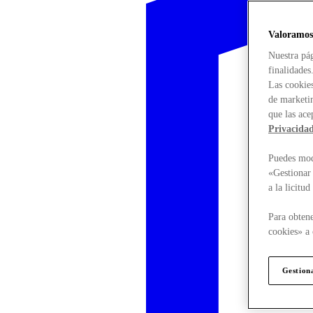
Valoramos
Nuestra pág
finalidades
Las cookies
de marketin
que las ace
Privacida
Puedes modi
«Gestionar 
a la licitu
Para obtene
cookies» a 
Gestion