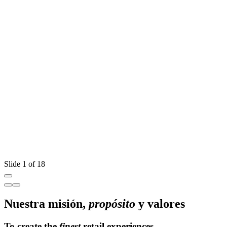
C
O
Slide 1 of 18
Nuestra misión,
propósito
y valores
To create the
finest
retail experiences