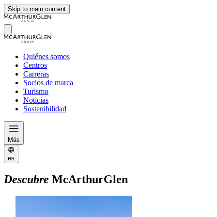
Skip to main content
Quiénes somos
Centros
Carreras
Socios de marca
Turismo
Noticias
Sostenibilidad
Más
es
Descubre
McArthurGlen