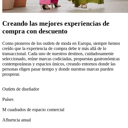
Creando las mejores experiencias de
compra con descuento
Como pioneros de los outlets de moda en Europa, siempre hemos
creído que la experiencia de compra debe ir más allá de lo
transaccional. Cada uno de nuestros destinos, cuidadosamente
seleccionado, reúne marcas codiciadas, propuestas gastronómicas
contemporáneas y espacios únicos, creando entornos donde las
personas eligen pasar tiempo y donde nuestras marcas pueden
prosperar.
0
0
1
2
0
1
2
3
4
5
6
7
8
9
0
1
Outlets de diseñador
0
1
2
3
4
5
6
7
8
Países
0
4
5
6
0
7
8
9
0
0
5
6
7
8
9
0
M cuadrados de espacio comercial
0
7
8
9
0
5
6
7
8
9
0
Afluencia anual
0
7
8
0
0
1
2
3
4
5
6
7
8
9
0
0
0
1
2
3
4
5
6
7
8
9
0