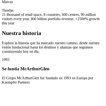
Marcas
0
2
3
4
5
6
7
8
9
0
1
2
0
0
1
2
3
4
5
0
0
1
2
3
4
5
6
7
8
9
0
0
0
1
2
3
4
5
6
7
8
9
0
Tiendas
21 thousand of retail space, 8 countries, 600 centers, 90 million
visitors every year, 800 billion portfolio revenue, +2500% growth
this year
Nuestra historia
Explora la historia que ha marcado nuestro camino, desde nuestra
visión fundacional hasta los destinos y alianzas que seguimos
construyendo hoy en día.
1993
1
Se funda McArthurGlen
El Grupo McArthurGlen fue fundado en 1993 en Europa por
Kaempfer Partners