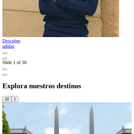
Descubre
D
adidas
A
Slide 1 of 36
Explora nuestros destinos
20
1