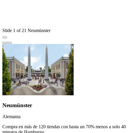
D
s
V
Slide 1 of 21 Neumünster
Neumünster
Alemania
Compra en más de 120 tiendas con hasta un 70% menos a solo 40
minutos de Hamburgo.