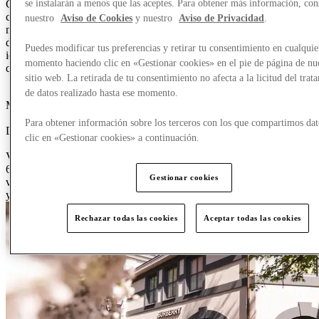
Como pioneros en outlets de moda en Europa, siempre hemos
se instalarán a menos que las aceptes. Para obtener más información, con
creído que comprar es solo una parte de la experiencia. Cada uno de
nuestro
Aviso de Cookies
y nuestro
Aviso de Privacidad
.
nuestros destinos, cuidadosamente seleccionado, reúne marcas muy
deseadas, propuestas gastronómicas contemporáneas y espacios con
Puedes modificar tus preferencias y retirar tu consentimiento en cualquie
identidad propia, creando entornos donde las personas eligen
momento haciendo clic en «Gestionar cookies» en el pie de página de nu
quedarse y donde nuestros socios de marca pueden prosperar.
sitio web. La retirada de tu consentimiento no afecta a la licitud del trat
0
4
5
6
0
6
7
8
9
0
0
3
4
5
6
7
8
9
0
de datos realizado hasta ese momento.
M² de espacio comercial
0
1
2
0
5
6
7
8
9
0
1
Para obtener información sobre los terceros con los que compartimos dat
Destinos
clic en «Gestionar cookies» a continuación.
0
6
7
8
9
0
1
2
3
4
5
6
7
8
9
0
Visitantes cada año
600 thousand of retail space, 21 countries, 90 centers, {3} million
Gestionar cookies
visitors every year, {4} billion portfolio revenue, +{5}% growth this
year
Rechazar todas las cookies
Aceptar todas las cookies