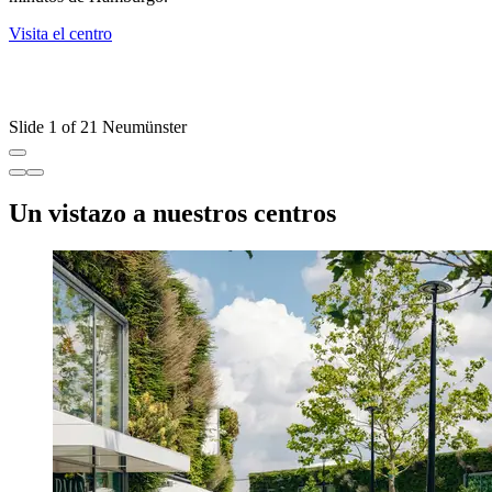
R
Visita el centro
D
s
V
Slide 1 of 21 Neumünster
Un vistazo a nuestros centros