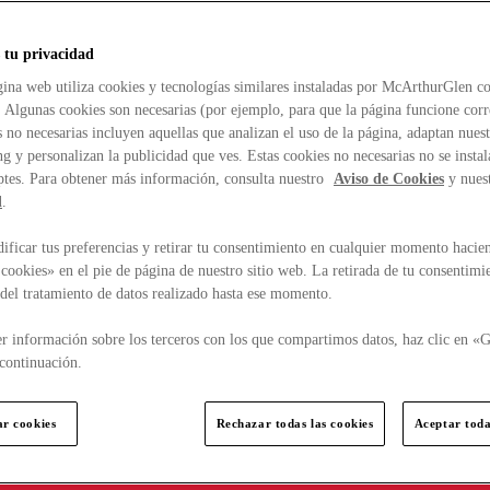
 tu privacidad
ina web utiliza cookies y tecnologías similares instaladas por McArthurGlen co
. Algunas cookies son necesarias (por ejemplo, para que la página funcione cor
 no necesarias incluyen aquellas que analizan el uso de la página, adaptan nue
g y personalizan la publicidad que ves. Estas cookies no necesarias no se insta
ptes. Para obtener más información, consulta nuestro
Aviso de Cookies
y nues
d
.
ficar tus preferencias y retirar tu consentimiento en cualquier momento hacien
cookies» en el pie de página de nuestro sitio web. La retirada de tu consentimi
d del tratamiento de datos realizado hasta ese momento.
r información sobre los terceros con los que compartimos datos, haz clic en «G
continuación.
ar cookies
Rechazar todas las cookies
Aceptar toda