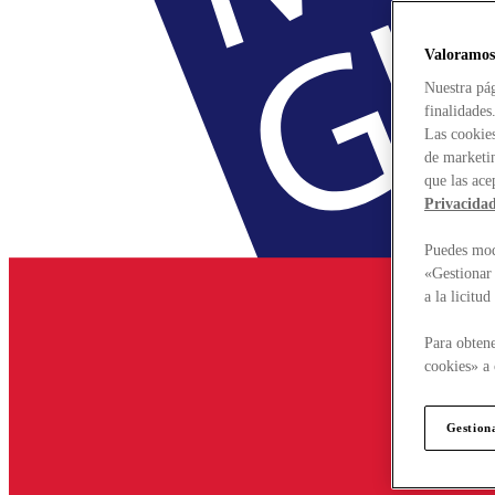
Valoramos
Nuestra pág
finalidades
Las cookies
de marketin
que las ace
Privacida
Puedes modi
«Gestionar 
a la licitu
Para obtene
cookies» a 
Gestion