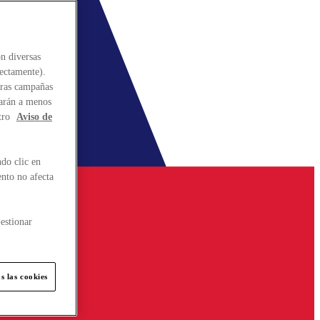
n diversas
rectamente).
stras campañas
larán a menos
tro
Aviso de
do clic en
ento no afecta
estionar
s las cookies