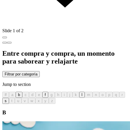
Slide 1 of 2
Entre compra y compra, un momento
para saborear y relajarte
Filtrar por categoría
Jump to section
#
a
b
c
d
e
f
g
h
i
j
k
l
m
n
o
p
q
r
s
t
u
v
w
x
y
z
B