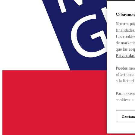
Valoramos
Nuestra pág
finalidades
Las cookies
de marketin
que las ace
Privacida
Puedes modi
«Gestionar 
a la licitu
Para obtene
cookies» a 
Gestion