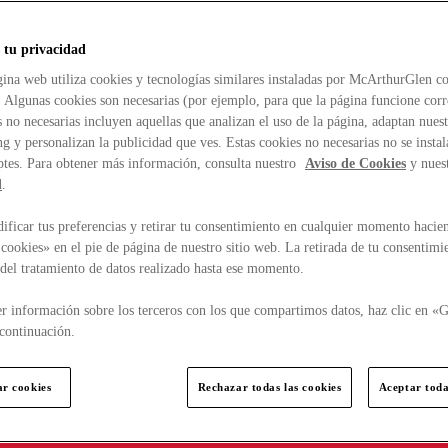
 tu privacidad
ina web utiliza cookies y tecnologías similares instaladas por McArthurGlen co
. Algunas cookies son necesarias (por ejemplo, para que la página funcione cor
 no necesarias incluyen aquellas que analizan el uso de la página, adaptan nue
g y personalizan la publicidad que ves. Estas cookies no necesarias no se insta
ptes. Para obtener más información, consulta nuestro
Aviso de Cookies
y nues
d
.
ficar tus preferencias y retirar tu consentimiento en cualquier momento hacien
cookies» en el pie de página de nuestro sitio web. La retirada de tu consentimi
d del tratamiento de datos realizado hasta ese momento.
r información sobre los terceros con los que compartimos datos, haz clic en «G
continuación.
ar cookies
Rechazar todas las cookies
Aceptar toda