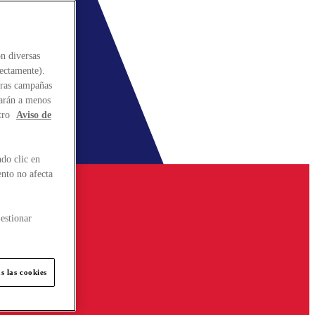
n diversas
rectamente).
stras campañas
larán a menos
tro
Aviso de
do clic en
ento no afecta
estionar
s las cookies