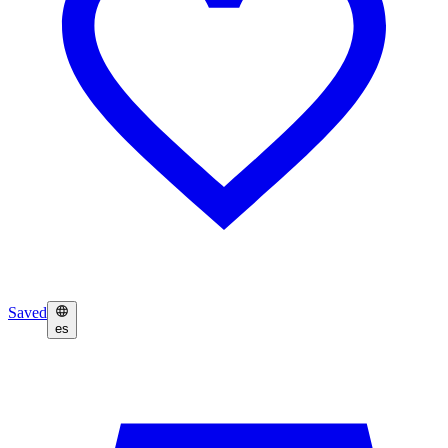
Saved
es