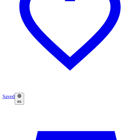
Saved
es