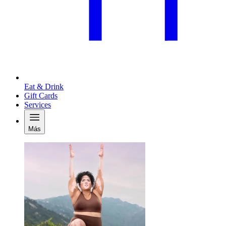
Eat & Drink
Gift Cards
Services
Más