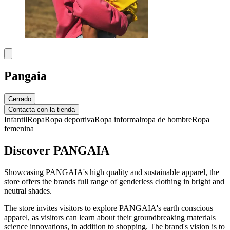
Pangaia
Cerrado
Contacta con la tienda
Infantil
Ropa
Ropa deportiva
Ropa informal
ropa de hombre
Ropa
femenina
Discover PANGAIA
Showcasing PANGAIA's high quality and sustainable apparel, the
store offers the brands full range of genderless clothing in bright and
neutral shades.
The store invites visitors to explore PANGAIA's earth conscious
apparel, as visitors can learn about their groundbreaking materials
science innovations, in addition to shopping. The brand's vision is to