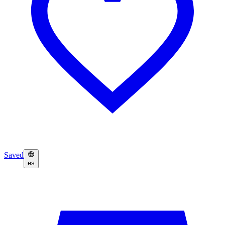
Saved
es