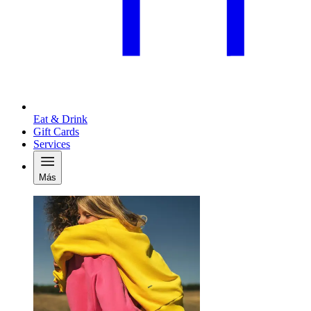
Eat & Drink
Gift Cards
Services
Más