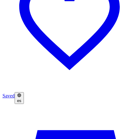
Saved
es