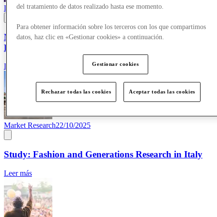
del tratamiento de datos realizado hasta ese momento.
Life at McArthurGlen
09/03/2026
Para obtener información sobre los terceros con los que compartimos
McArthurGlen celebrates International Women’s
datos, haz clic en «Gestionar cookies» a continuación.
Day
Gestionar cookies
Leer más
Rechazar todas las cookies
Aceptar todas las cookies
Market Research
22/10/2025
Study: Fashion and Generations Research in Italy
Leer más