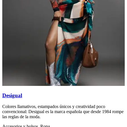
Desigual
D
Colores llamativos, estampados únicos y creatividad poco
N
convencional: Desigual es la marca española que desde 1984 rompe
c
las reglas de la moda.
I
Accesorios y bolsos, Ropa