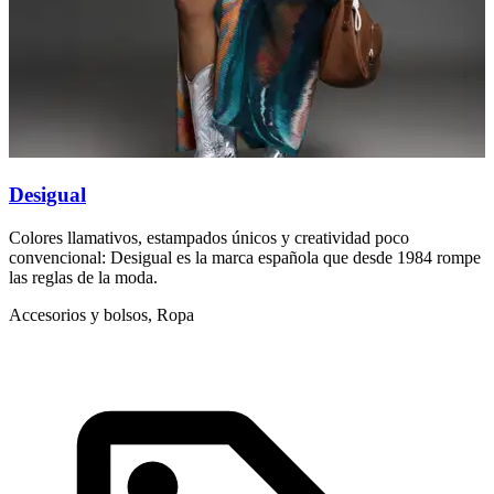
Desigual
D
Colores llamativos, estampados únicos y creatividad poco
N
convencional: Desigual es la marca española que desde 1984 rompe
c
las reglas de la moda.
I
Accesorios y bolsos, Ropa