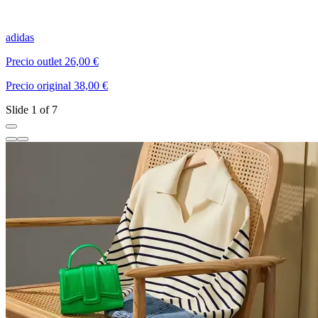
adidas
A
Precio outlet 26,00 €
P
Precio original 38,00 €
P
Slide 1 of 7