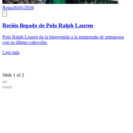
Ropa
26/01/2026
Recién llegado de Polo Ralph Lauren
Polo Ralph Lauren da la bienvenida a la temporada de primavera
con su última colección.
C
e
Leer más
f
l
L
Slide 1 of 2