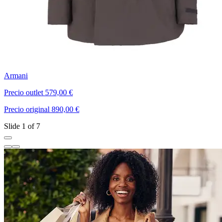
Armani
C
Precio outlet 579,00 €
P
Precio original 890,00 €
P
Slide 1 of 7