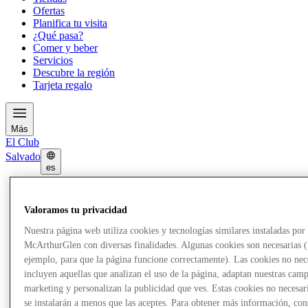
Ofertas
Planifica tu visita
¿Qué pasa?
Comer y beber
Servicios
Descubre la región
Tarjeta regalo
Más
El Club
Salvado
es
Tiendas
Ofertas
Valoramos tu privacidad
Planifica tu visita
¿Qué pasa?
Nuestra página web utiliza cookies y tecnologías similares instaladas por
Comer y beber
McArthurGlen con diversas finalidades. Algunas cookies son necesarias 
Servicios
ejemplo, para que la página funcione correctamente). Las cookies no nec
Descubre la región
incluyen aquellas que analizan el uso de la página, adaptan nuestras cam
Tarjeta regalo
marketing y personalizan la publicidad que ves. Estas cookies no necesar
se instalarán a menos que las aceptes. Para obtener más información, con