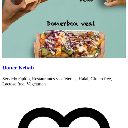
Döner Kebab
Servicio rápido, Restaurantes y cafeterías, Halal, Gluten free,
L
Lactose free, Vegetarian
d
K
R
V