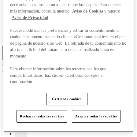
Ofertas
necesarias no se instalarán a menos que las aceptes. Para obtener
Planifica tu visita
más información, consulta nuestro
Aviso de Cookies
y nuestro
¿Qué pasa?
Aviso de Privacidad
.
Comer y beber
Servicios
Puedes modificar tus preferencias y retirar tu consentimiento en
Descubre la región
cualquier momento haciendo clic en «Gestionar cookies» en el pie
Tarjeta regalo
de página de nuestro sitio web. La retirada de tu consentimiento no
afecta a la licitud del tratamiento de datos realizado hasta ese
momento.
Más
El Club
Para obtener información sobre los terceros con los que
Salvado
es
compartimos datos, haz clic en «Gestionar cookies» a
continuación.
Tiendas
Ofertas
Planifica tu visita
Gestionar cookies
¿Qué pasa?
Comer y beber
Servicios
Rechazar todas las cookies
Aceptar todas las cookies
Descubre la región
Tarjeta regalo