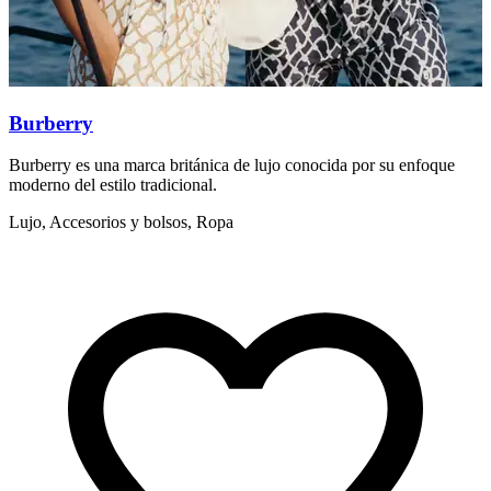
Burberry
Burberry es una marca británica de lujo conocida por su enfoque
I
moderno del estilo tradicional.
e
Lujo, Accesorios y bolsos, Ropa
L