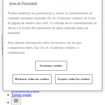
Ofertas
Aviso de Privacidad
.
Planifica tu visita
¿Qué pasa?
Puedes modificar tus preferencias y retirar tu consentimiento en
Comer y beber
cualquier momento haciendo clic en «Gestionar cookies» en el pie
Servicios
de página de nuestro sitio web. La retirada de tu consentimiento no
Descubre la región
afecta a la licitud del tratamiento de datos realizado hasta ese
Tarjeta regalo
momento.
Para obtener información sobre los terceros con los que
Más
compartimos datos, haz clic en «Gestionar cookies» a
El Club
continuación.
Salvado
es
Tiendas
Gestionar cookies
Ofertas
Planifica tu visita
¿Qué pasa?
Rechazar todas las cookies
Aceptar todas las cookies
Comer y beber
Servicios
Descubre la región
Tarjeta regalo