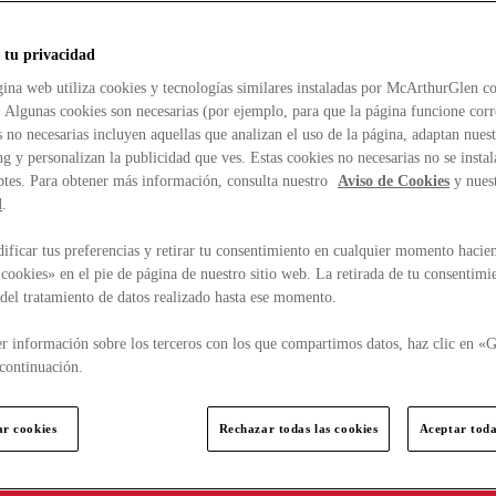
 tu privacidad
ina web utiliza cookies y tecnologías similares instaladas por McArthurGlen co
. Algunas cookies son necesarias (por ejemplo, para que la página funcione cor
 no necesarias incluyen aquellas que analizan el uso de la página, adaptan nue
g y personalizan la publicidad que ves. Estas cookies no necesarias no se insta
ptes. Para obtener más información, consulta nuestro
Aviso de Cookies
y nues
d
.
ficar tus preferencias y retirar tu consentimiento en cualquier momento hacien
cookies» en el pie de página de nuestro sitio web. La retirada de tu consentimi
d del tratamiento de datos realizado hasta ese momento.
r información sobre los terceros con los que compartimos datos, haz clic en «G
continuación.
ar cookies
Rechazar todas las cookies
Aceptar toda