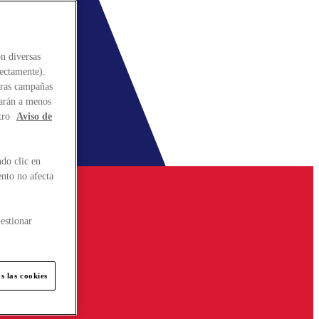
n diversas
rectamente).
stras campañas
larán a menos
tro
Aviso de
do clic en
ento no afecta
estionar
s las cookies