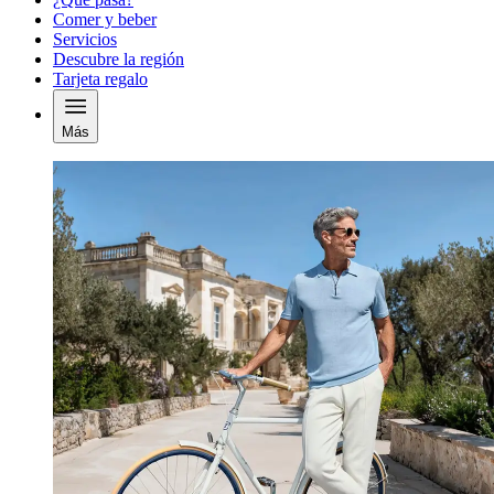
Comer y beber
Servicios
Descubre la región
Tarjeta regalo
Más