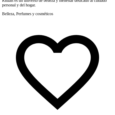
Rituals es un universo de belleza y bienestar dedicado al cuidado
B
personal y del hogar.
s
Belleza, Perfumes y cosméticos
B