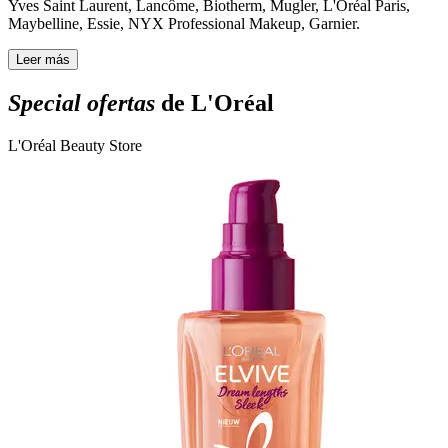
Yves Saint Laurent, Lancôme, Biotherm, Mugler, L'Oréal Paris,
Maybelline, Essie, NYX Professional Makeup, Garnier.
Leer más
Special ofertas
de L'Oréal
L'Oréal Beauty Store
L