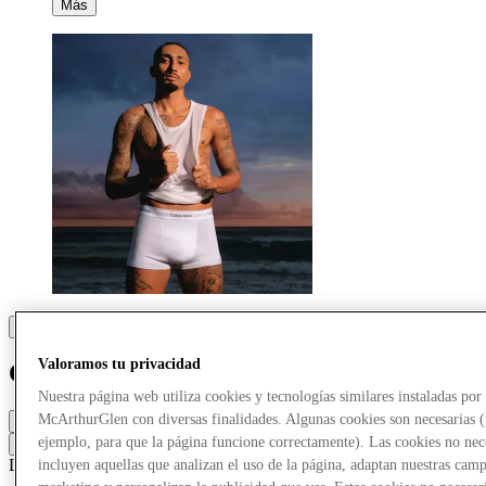
Más
Valoramos tu privacidad
Calvin Klein Underwear
Nuestra página web utiliza cookies y tecnologías similares instaladas por
McArthurGlen con diversas finalidades. Algunas cookies son necesarias 
Cerrado
ejemplo, para que la página funcione correctamente). Las cookies no nec
Contacta con la tienda
Lencería y ropa interior
Ropa deportiva
Traje
incluyen aquellas que analizan el uso de la página, adaptan nuestras cam