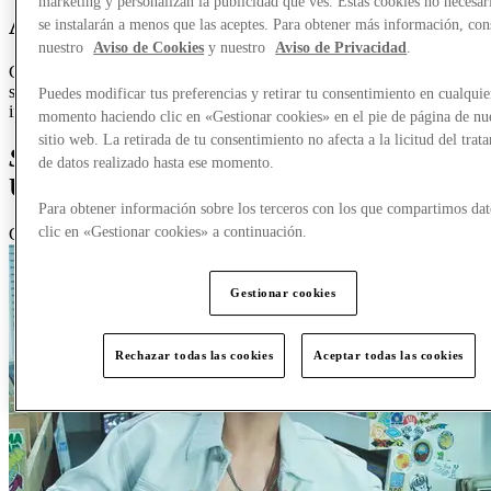
marketing y personalizan la publicidad que ves. Estas cookies no necesar
About Calvin Klein Underwear
se instalarán a menos que las aceptes. Para obtener más información, con
nuestro
Aviso de Cookies
y nuestro
Aviso de Privacidad
.
Calvin Klein Underwear is known across the globe for its modern
simplicity with sexy, cutting-edge products and consistently
Puedes modificar tus preferencias y retirar tu consentimiento en cualquie
innovative designs promising superior fit and quality.
momento haciendo clic en «Gestionar cookies» en el pie de página de nu
sitio web. La retirada de tu consentimiento no afecta a la licitud del trat
Special offers
from Calvin Klein
de datos realizado hasta ese momento.
Underwear
Para obtener información sobre los terceros con los que compartimos dat
clic en «Gestionar cookies» a continuación.
Calvin Klein Underwear
Gestionar cookies
Rechazar todas las cookies
Aceptar todas las cookies