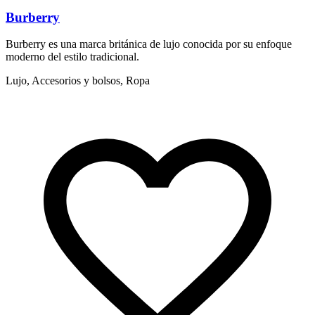
Burberry
Burberry es una marca británica de lujo conocida por su enfoque
I
moderno del estilo tradicional.
e
Lujo, Accesorios y bolsos, Ropa
L