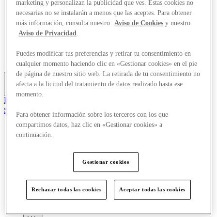
marketing y personalizan la publicidad que ves. Estas cookies no
Ofertas
necesarias no se instalarán a menos que las aceptes. Para obtener
Planifica tu visita
más información, consulta nuestro
Aviso de Cookies
y nuestro
¿Qué pasa?
Comer y beber
Aviso de Privacidad
.
Servicios
Descubre la región
Puedes modificar tus preferencias y retirar tu consentimiento en
Tarjeta regalo
cualquier momento haciendo clic en «Gestionar cookies» en el pie
de página de nuestro sitio web. La retirada de tu consentimiento no
afecta a la licitud del tratamiento de datos realizado hasta ese
Más
momento.
El Club
Salvado
Para obtener información sobre los terceros con los que
es
compartimos datos, haz clic en «Gestionar cookies» a
Tiendas
continuación.
Ofertas
Planifica tu visita
¿Qué pasa?
Gestionar cookies
Comer y beber
Servicios
Descubre la región
Rechazar todas las cookies
Aceptar todas las cookies
Tarjeta regalo