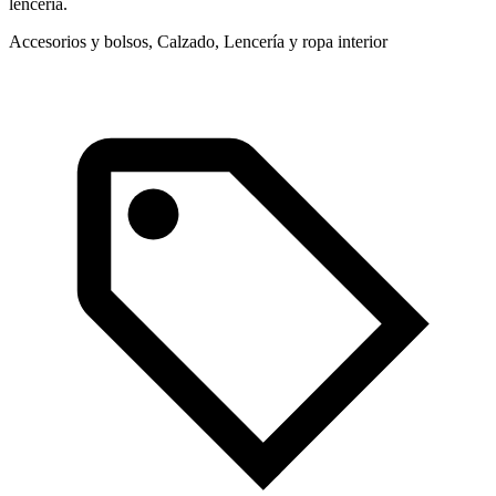
lencería.
c
Accesorios y bolsos, Calzado, Lencería y ropa interior
L