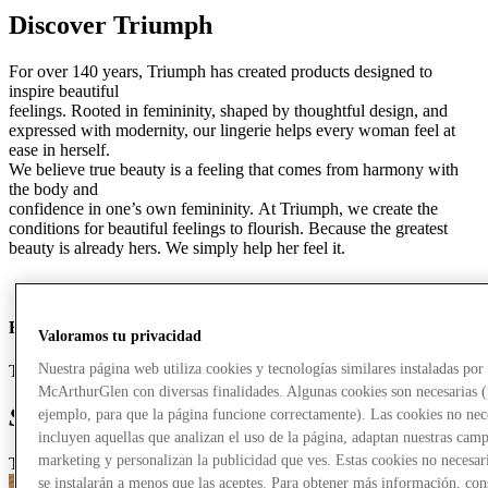
Discover Triumph
For over 140 years, Triumph has created products designed to
inspire beautiful
feelings.
Rooted in femininity, shaped by thoughtful design, and
expressed with modernity, our
lingerie helps every woman feel at
ease in herself.
We believe true beauty is a feeling that comes from harmony with
the body and
confidence in one’s own femininity.
At Triumph, we create the
conditions for beautiful feelings to flourish.
Because the greatest
beauty is already hers.
We simply help her feel it.
Brands available:
Valoramos tu privacidad
Nuestra página web utiliza cookies y tecnologías similares instaladas por
Triumph, Sloggi
McArthurGlen con diversas finalidades. Algunas cookies son necesarias 
Special offers
from Triumph
ejemplo, para que la página funcione correctamente). Las cookies no nec
incluyen aquellas que analizan el uso de la página, adaptan nuestras cam
marketing y personalizan la publicidad que ves. Estas cookies no necesar
Triumph
T
se instalarán a menos que las aceptes. Para obtener más información, con