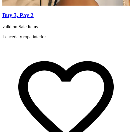
Buy 3, Pay 2
valid on Sale Items
o
Lencería y ropa interior
L