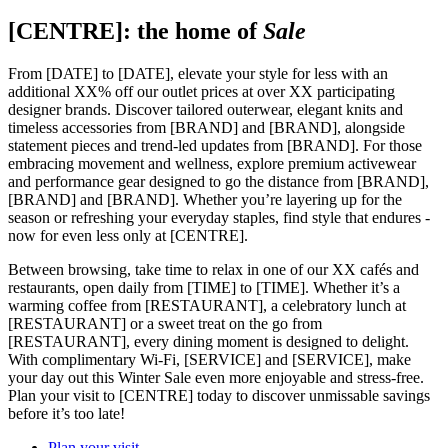
[CENTRE]: the home of
Sale
From [DATE] to [DATE], elevate your style for less with an
additional XX% off our outlet prices at over XX participating
designer brands. Discover tailored outerwear, elegant knits and
timeless accessories from [BRAND] and [BRAND], alongside
statement pieces and trend-led updates from [BRAND]. For those
embracing movement and wellness, explore premium activewear
and performance gear designed to go the distance from [BRAND],
[BRAND] and [BRAND]. Whether you’re layering up for the
season or refreshing your everyday staples, find style that endures -
now for even less only at [CENTRE].
Between browsing, take time to relax in one of our XX cafés and
restaurants, open daily from [TIME] to [TIME]. Whether it’s a
warming coffee from [RESTAURANT], a celebratory lunch at
[RESTAURANT] or a sweet treat on the go from
[RESTAURANT], every dining moment is designed to delight.
With complimentary Wi-Fi, [SERVICE] and [SERVICE], make
your day out this Winter Sale even more enjoyable and stress-free.
Plan your visit to [CENTRE] today to discover unmissable savings
before it’s too late!
Plan your visit