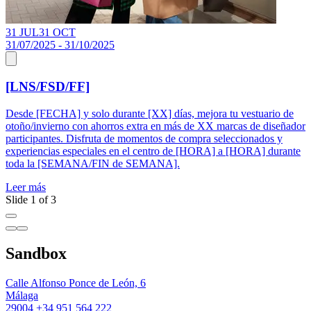
31 JUL
31 OCT
B
31/07/2025 - 31/10/2025
L
[LNS/FSD/FF]
D
Desde [FECHA] y solo durante [XX] días, mejora tu vestuario de
d
otoño/invierno con ahorros extra en más de XX marcas de diseñador
L
participantes. Disfruta de momentos de compra seleccionados y
experiencias especiales en el centro de [HORA] a [HORA] durante
toda la [SEMANA/FIN de SEMANA].
Leer más
Slide 1 of 3
Sandbox
Calle Alfonso Ponce de León, 6
Málaga
29004
+34 951 564 222