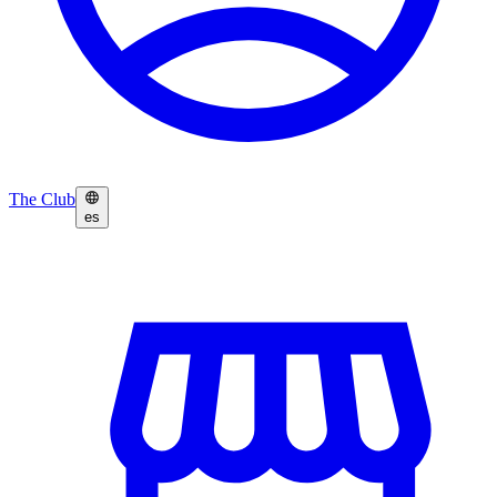
The Club
es