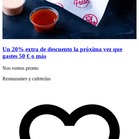
Un 20% extra de descuento la próxima vez que
gastes 50 € o más
E
Nos vemos pronto
D
R
Restaurantes y cafeterías