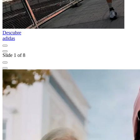
Descubre
D
adidas
D
Slide 1 of 8