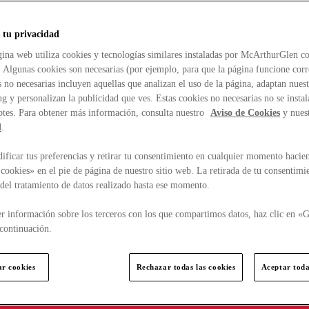
 tu privacidad
ina web utiliza cookies y tecnologías similares instaladas por McArthurGlen co
. Algunas cookies son necesarias (por ejemplo, para que la página funcione cor
 no necesarias incluyen aquellas que analizan el uso de la página, adaptan nue
g y personalizan la publicidad que ves. Estas cookies no necesarias no se insta
ptes. Para obtener más información, consulta nuestro
Aviso de Cookies
y nues
d
.
ficar tus preferencias y retirar tu consentimiento en cualquier momento hacien
cookies» en el pie de página de nuestro sitio web. La retirada de tu consentimi
d del tratamiento de datos realizado hasta ese momento.
r información sobre los terceros con los que compartimos datos, haz clic en «G
continuación.
ar cookies
Rechazar todas las cookies
Aceptar toda