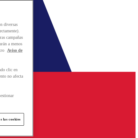
n diversas
rectamente).
stras campañas
larán a menos
tro
Aviso de
do clic en
ento no afecta
estionar
s las cookies