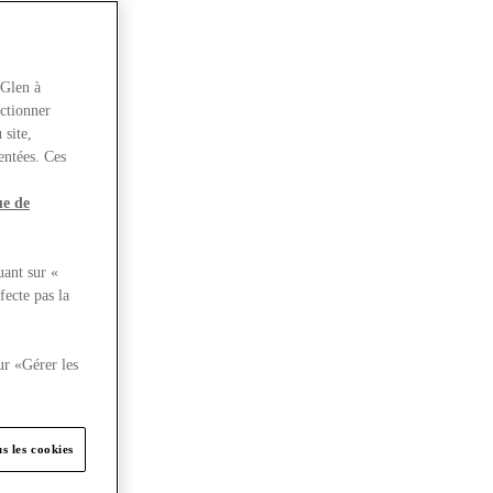
rGlen à
nctionner
 site,
entées. Ces
ue de
uant sur «
fecte pas la
ur «Gérer les
s les cookies