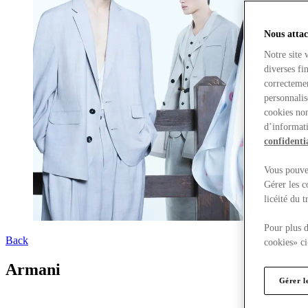
Nous attac
Notre site 
diverses fi
correctemen
personnalis
cookies non
d’informati
confidentia
Vous pouvez
Gérer les c
licéité du 
Pour plus d
Back
cookies» ci
Armani
Gérer l