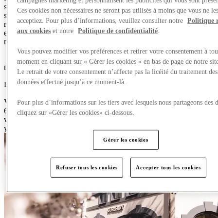
campagnes marketing et personnalisent les publicités qui vous sont présen
simple transaction. Chacune de nos destinations soigneusement
Ces cookies non nécessaires ne seront pas utilisés à moins que vous ne le
sélectionnées réunit des marques recherchées, une offre de
acceptiez. Pour plus d’informations, veuillez consulter notre
Politique 
restauration contemporaines et des espaces uniques, créant des
aux cookies
et notre
Politique de confidentialité
.
environnements où chacun choisit de passer du temps et où nos
marques partenaires peuvent pleinement s’épanouir.
Vous pouvez modifier vos préférences et retirer votre consentement à tou
0
4
5
6
0
3
4
5
6
7
8
9
0
0
6
7
8
9
0
moment en cliquant sur « Gérer les cookies » en bas de page de notre sit
m² d’espace commercial
Le retrait de votre consentement n’affecte pas la licéité du traitement des
0
0
1
2
0
5
6
7
8
9
0
1
données effectué jusqu’à ce moment-là.
Destinations
0
6
7
8
9
0
3
4
5
6
7
8
9
0
Visiteurs chaque année
Pour plus d’informations sur les tiers avec lesquels nous partageons des 
600 thousand of retail space, 21 countries, 90 centers, {3} million
cliquez sur «Gérer les cookies» ci-dessous.
visitors every year, {4} billion portfolio revenue, +{5}% growth this
year
Gérer les cookies
Refuser tous les cookies
Accepter tous les cookies