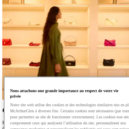
Nous attachons une grande importance au respect de votre vie
privée
Notre site web utilise des cookies et des technologies similaires mis en p
Créer des expériences retail d'exception
McArthurGlen à diverses fins. Certains cookies sont nécessaires (par exe
pour permettre au site de fonctionner correctement). Les cookies non néc
En tant que pionniers des villages de marques en Europe, nous
comprennent ceux qui analysent l’utilisation du site, personnalisent nos
avons toujours pensé que l’expérience retail devait aller au-dela de la