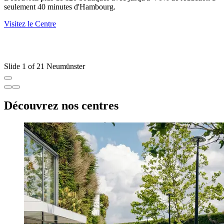
seulement 40 minutes d'Hambourg.
Visitez le Centre
D
m
V
Slide 1 of 21 Neumünster
Découvrez nos centres