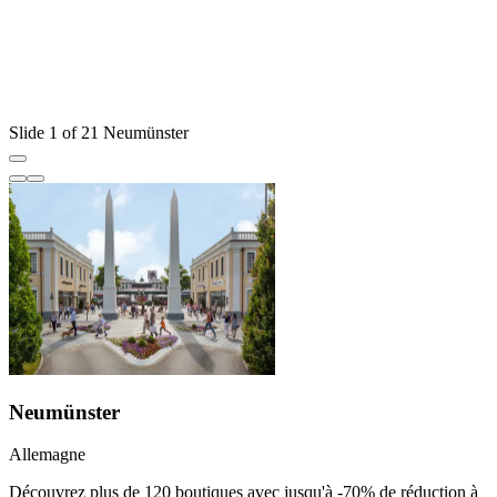
D
m
V
Slide 1 of 21 Neumünster
Neumünster
Allemagne
Découvrez plus de 120 boutiques avec jusqu'à -70% de réduction à