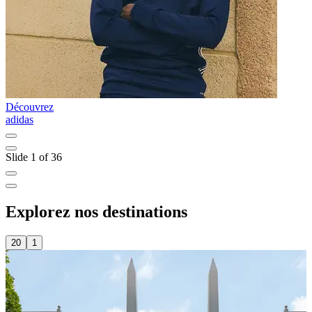
Découvrez
D
adidas
A
Slide 1 of 36
Explorez nos destinations
20
1