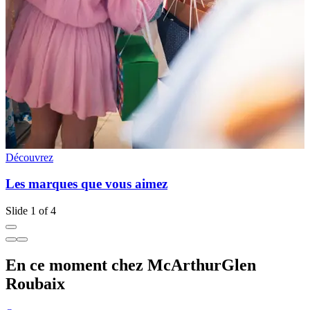
Découvrez
D
Les marques que vous aimez
Slide 1 of 4
En ce moment chez McArthurGlen
Roubaix