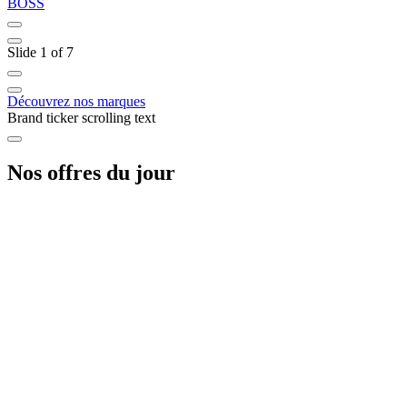
BOSS
C
Slide 1 of 7
Découvrez nos marques
Brand ticker scrolling text
Nos offres du jour