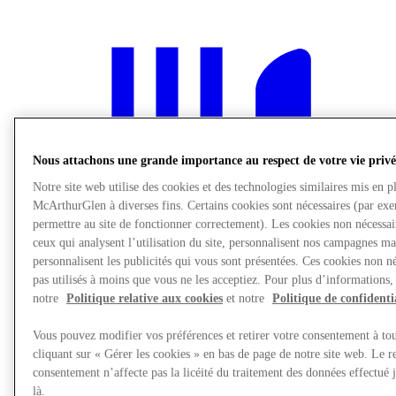
Nous attachons une grande importance au respect de votre vie privé
Notre site web utilise des cookies et des technologies similaires mis en p
McArthurGlen à diverses fins. Certains cookies sont nécessaires (par ex
permettre au site de fonctionner correctement). Les cookies non nécessa
ceux qui analysent l’utilisation du site, personnalisent nos campagnes ma
personnalisent les publicités qui vous sont présentées. Ces cookies non né
pas utilisés à moins que vous ne les acceptiez. Pour plus d’informations,
notre
Politique relative aux cookies
et notre
Politique de confidenti
Vous pouvez modifier vos préférences et retirer votre consentement à t
Restaurants
cliquant sur « Gérer les cookies » en bas de page de notre site web. Le re
Offrez une Carte Cadeau
consentement n’affecte pas la licéité du traitement des données effectué
Services
Offres d'emploi
là.