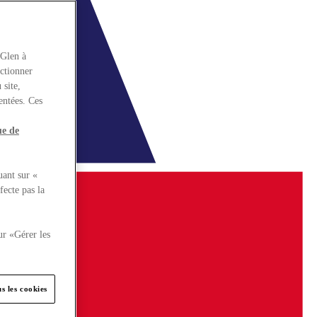
rGlen à
nctionner
 site,
entées. Ces
ue de
uant sur «
fecte pas la
ur «Gérer les
s les cookies