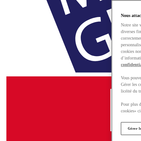
Nous attac
Notre site 
diverses fi
correctemen
personnalis
cookies non
d’informati
confidentia
Vous pouvez
Gérer les c
licéité du 
Pour plus d
cookies» ci
Gérer l