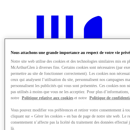
Nous attachons une grande importance au respect de votre vie privé
Notre site web utilise des cookies et des technologies similaires mis en p
McArthurGlen à diverses fins. Certains cookies sont nécessaires (par ex
permettre au site de fonctionner correctement). Les cookies non nécessa
ceux qui analysent l’utilisation du site, personnalisent nos campagnes ma
personnalisent les publicités qui vous sont présentées. Ces cookies non né
pas utilisés à moins que vous ne les acceptiez. Pour plus d’informations,
notre
Politique relative aux cookies
et notre
Politique de confidenti
Vous pouvez modifier vos préférences et retirer votre consentement à t
Restaurants
cliquant sur « Gérer les cookies » en bas de page de notre site web. Le re
Offrez une Carte Cadeau
consentement n’affecte pas la licéité du traitement des données effectué
Services
Offres d'emploi
là.