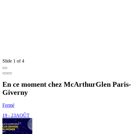
D
Slide 1 of 4
En ce moment chez McArthurGlen Paris-
Giverny
Fermé
19 - 23
AOÛT