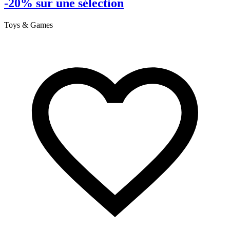
-20% sur une sélection
Toys & Games
C