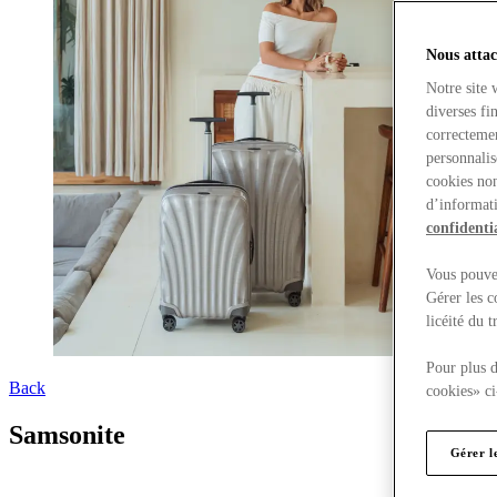
Nous attac
Notre site 
diverses fi
correctemen
personnalis
cookies non
d’informati
confidentia
Vous pouvez
Gérer les c
licéité du 
Pour plus d
Back
cookies» ci
Samsonite
Gérer l