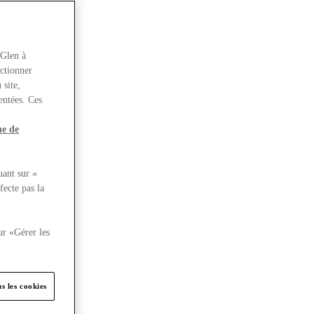
rGlen à
nctionner
 site,
entées. Ces
ue de
uant sur «
fecte pas la
ur «Gérer les
s les cookies