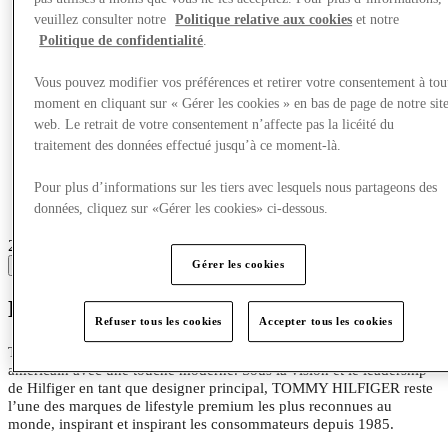
veuillez consulter notre
Politique relative aux cookies
et notre
Politique de confidentialité
.
Vous pouvez modifier vos préférences et retirer votre consentement à tou
moment en cliquant sur « Gérer les cookies » en bas de page de notre sit
web. Le retrait de votre consentement n’affecte pas la licéité du
traitement des données effectué jusqu’à ce moment-là.
Pour plus d’informations sur les tiers avec lesquels nous partageons des
données, cliquez sur «Gérer les cookies» ci-dessous.
20 centres with stores
View
Gérer les cookies
Entrez dans l’univers de Tommy Hilfiger
Refuser tous les cookies
Accepter tous les cookies
Tommy Hilfiger continue d’être un pionnier du style classique
américain avec une touche moderne. Sous la vision et le leadership
de Hilfiger en tant que designer principal, TOMMY HILFIGER reste
l’une des marques de lifestyle premium les plus reconnues au
monde, inspirant et inspirant les consommateurs depuis 1985.