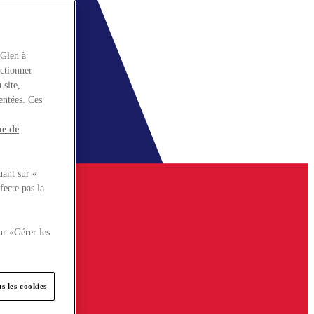
rGlen à
nctionner
 site,
entées. Ces
ue de
uant sur «
fecte pas la
ur «Gérer les
s les cookies