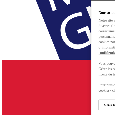
Nous attac
Notre site 
diverses fi
correctemen
personnalis
cookies non
d’informati
confidentia
Vous pouvez
Gérer les c
licéité du 
Pour plus d
cookies» ci
Gérer l