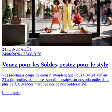
24 JUIN
23 AOÛT
24/06/2026 - 23/08/2026
Venez pour les Soldes, restez pour le style
Vos prochains coups de cœur n’attendent que vous ! Du 24 juin au
23 août, profitez de remises supplémentaires sur nos prix outlet dans
plus de XX grandes marques lors de nos Soldes d’été.
Lire la suite