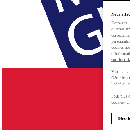
Nous attac
Notre site 
diverses fi
correctemen
personnalis
cookies non
d’informati
confidentia
Vous pouvez
Gérer les c
licéité du 
Pour plus d
cookies» ci
Gérer l