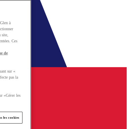
rGlen à
nctionner
 site,
entées. Ces
ue de
uant sur «
fecte pas la
ur «Gérer les
s les cookies