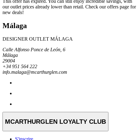
This offer has expired. You can still enjoy incredible savings, with
our outlet prices already lower than retail. Check our offers page for
new deals!
Málaga
DESIGNER OUTLET MÁLAGA
Calle Alfonso Ponce de León, 6
Málaga
29004
+34 951 564 222
info.malaga@mcarthurglen.com
MCARTHURGLEN LOYALTY CLUB
S'inscrire