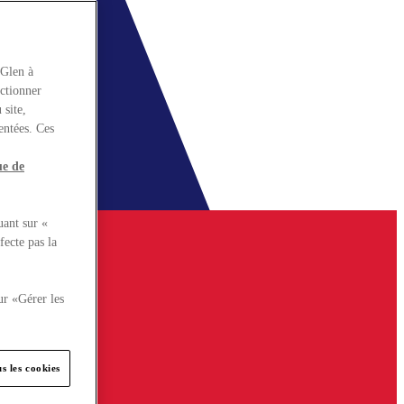
rGlen à
nctionner
 site,
entées. Ces
ue de
uant sur «
fecte pas la
ur «Gérer les
s les cookies