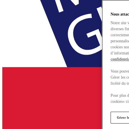
Nous attac
Notre site 
diverses fi
correctemen
personnalis
cookies non
d’informati
confidentia
Vous pouvez
Gérer les c
licéité du 
Pour plus d
cookies» ci
Gérer l