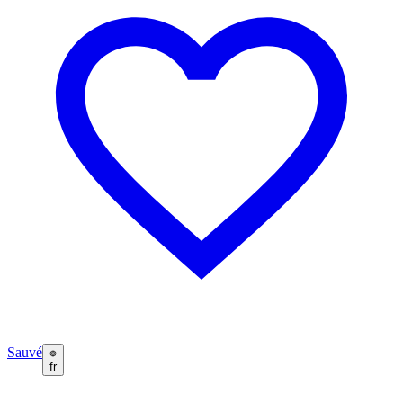
Sauvé
fr